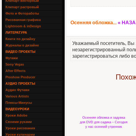
Клипарт векторный
Клипарт растровый
Фото и Фотоработы
Рисованная графика
Осенняя обложка...
« НАЗ
Lightroom & inDesign
ЛИТЕРАТУРА
Книги по дизайну
Уважаемый посетитель, Вы 
Журналы о дизайне
незарегистрированный пол
ВИДЕО ПРОЕКТЫ
зарегистрироваться либо во
Футажи
Sony Vegas
After Effects
Похож
Proshow Producer
АУДИО ПРОЕКТЫ
Аудио Футажи
Various Artists
Плюсы-Минусы
ВИДЕОУРОКИ
Уроки Adobe
Осенняя обложка и задувка
Своими руками
для DVD для садика – Сегодня
у нас осенний утренник
Уроки рисования
Уроки кулинарии