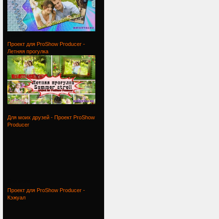
Проект
Проект для ProShow Producer -
Летняя прогулка
Проект
Для моих друзей - Проект ProShow
Producer
Для моих
Проект для ProShow Producer -
Кэжуал