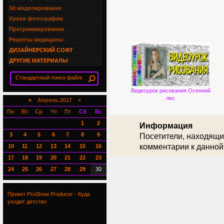
3d моделирование
Уроки фотографии
Программирование
Рецепты медицины
ДИЗАЙНЕРСКИЙ СОФТ
ДРУГИЕ МАТЕРИАЛЫ
Видеоурок рисования Осенний
лес
«
Апрель 2017 »
Пн
Вт
Ср
Чт
Пт
Сб
Вс
1
2
Информация
3
4
5
6
7
8
9
Посетители, находящи
комментарии к данной
10
11
12
13
14
15
16
17
18
19
20
21
22
23
24
25
26
27
28
29
30
Проект ProShow Producer - Куда
уходит детство