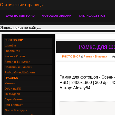
Статические страницы.
WWW BOTSETTO RU
ФОТОШОП ОНЛАЙН
ТАБЛИЦА ЦВЕТОВ
PHOTOSHOP
Рамка для ф
Шрифты
Градиенты
Кисти и Стили
PHOTOSHOP
&
Рамки и Виньетки
А
Рамки и Виньетки
Плагины и Экшены
Psd-файлы, Шаблоны
Рамка для фотошоп - Осенни
ГРАФИКА
PSD | 2400x1800 | 300 dpi | 
Иконки
Автор: Alexey84
Обои на ПК
3D Модели
Скрапбукинг
Png-клипарт
Фон и Текстуры