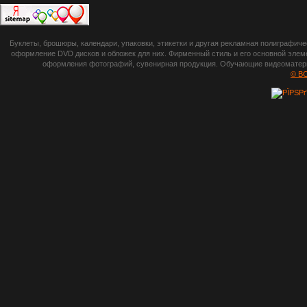
botsetto.ru -
Буклеты, брошюры, календари, упаковки, этикетки и другая рекламная полиграфич
photoshop,
оформление DVD дисков и обложек для них. Фирменный стиль и его основной элеме
оформления фотографий, сувенирная продукция. Обучающие видеоматериа
шрифты,
© B
градиенты, psd-
файлы, кисти и
стили, виньетки и
рамки, плагины и
экшены,
графика, иконки,
зd модели,
скрапбукинг, фон
и текстуры,
клипарт
векторный,
клипарт
растровый,
изображения,
обои на пк, фото
и фотоработы,
арт и
рисованная
графика,