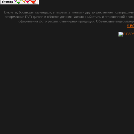
botsetto.ru -
Буклеты, брошюры, календари, упаковки, этикетки и другая рекламная полиграфич
photoshop,
оформление DVD дисков и обложек для них. Фирменный стиль и его основной элеме
оформления фотографий, сувенирная продукция. Обучающие видеоматериа
шрифты,
© B
градиенты, psd-
файлы, кисти и
стили, виньетки и
рамки, плагины и
экшены,
графика, иконки,
зd модели,
скрапбукинг, фон
и текстуры,
клипарт
векторный,
клипарт
растровый,
изображения,
обои на пк, фото
и фотоработы,
арт и
рисованная
графика,
тематические