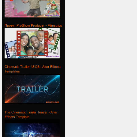
Проект
Проект ProShow Producer - Filmstrips
Проект
Cinematic Trailer 43116 - After Effects
Templates
Cinematic
The Cinematic Trailer Teaser - After
Effects Template