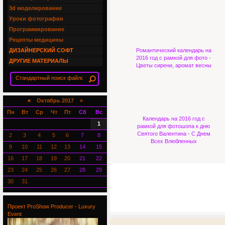
3d моделирование
Уроки фотографии
Программирование
Рецепты медицины
ДИЗАЙНЕРСКИЙ СОФТ
Романтический календарь на
2016 год с рамкой для фото -
ДРУГИЕ МАТЕРИАЛЫ
Цветы сирени, аромат весны
«
Октябрь 2017 »
Пн
Вт
Ср
Чт
Пт
Сб
Вс
Календарь на 2016 год с
1
рамкой для фотошопа к дню
Святого Валентина - С Днем
2
3
4
5
6
7
8
Всех Влюбленных
9
10
11
12
13
14
15
16
17
18
19
20
21
22
23
24
25
26
27
28
29
30
31
Проект ProShow Producer - Luxury
Event