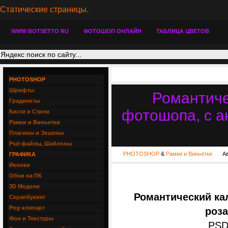
Статические страницы.
WWW BOTSETTO RU
ФОТОШОП ОНЛАЙН
ТАБЛИЦА ЦВЕТОВ
PHOTOSHOP
Шрифты
Романтиче
Градиенты
фотошопа, с а
Кисти и Стили
Рамки и Виньетки
Плагины и Экшены
Psd-файлы, Шаблоны
PHOTOSHOP
&
Рамки и Виньетки
А
ГРАФИКА
Иконки
Обои на ПК
3D Модели
Романтический ка
Скрапбукинг
Png-клипарт
роза
Фон и Текстуры
PSD 