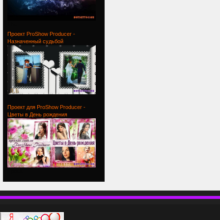
The
Проект ProShow Producer -
Назначенный судьбой
Проект
Проект для ProShow Producer -
Цветы в День рождения
Проект
П