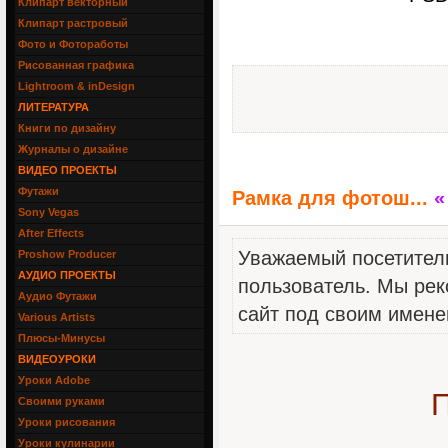
Клипарт векторный
Клипарт растровый
Фото и Фотоработы
Рисованная графика
Lightroom & inDesign
ЛИТЕРАТУРА
Книги по дизайну
Журналы о дизайне
ВИДЕО ПРОЕКТЫ
Футажи
Рамка для фотош...
«
Sony Vegas
After Effects
Уважаемый посетитель
Proshow Producer
АУДИО ПРОЕКТЫ
пользователь. Мы рек
Аудио Футажи
сайт под своим имене
Various Artists
Плюсы-Минусы
ВИДЕОУРОКИ
Уроки Adobe
П
Своими руками
Уроки рисования
Уроки кулинарии