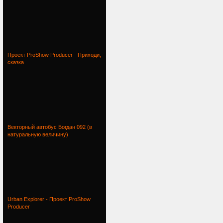
Проект ProShow Producer - Приходи,
сказка
Векторный автобус Богдан 092 (в
натуральную величину)
Urban Explorer - Проект ProShow
Producer