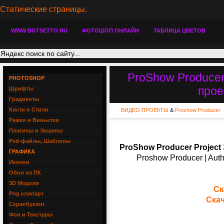
Статические страницы.
WWW BOTSETTO RU
ФОТОШОП ОНЛАЙН
ТАБЛИЦА ЦВЕТОВ
ProShow Producer
PHOTOSHOP
прое
Шрифты
Градиенты
Кисти и Стили
ВИДЕО ПРОЕКТЫ
&
Proshow Producer
Рамки и Виньетки
Плагины и Экшены
Psd-файлы, Шаблоны
ProShow Producer Project
ГРАФИКА
Proshow Producer | Auth
Иконки
Обои на ПК
3D Модели
Ск
Png клипарт
Скач
Скрапбукинг
Фон и Текстуры