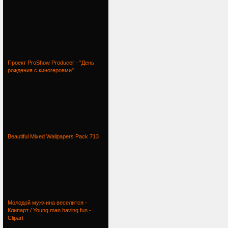
Проект ProShow Producer - "День
рождения с киногероями"
Beautiful Mixed Wallpapers Pack 713
Молодой мужчина веселится -
Клипарт / Young man having fun -
Clipart