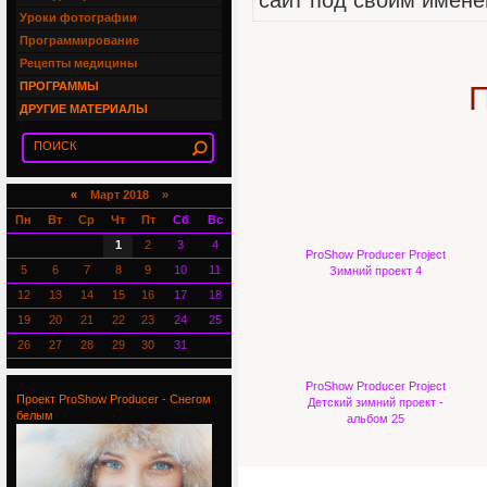
сайт под своим имене
Уроки фотографии
Программирование
Рецепты медицины
ПРОГРАММЫ
П
ДРУГИЕ МАТЕРИАЛЫ
«
Март 2018 »
Пн
Вт
Ср
Чт
Пт
Сб
Вс
1
2
3
4
ProShow Producer Project
5
6
7
8
9
10
11
Зимний проект 4
12
13
14
15
16
17
18
19
20
21
22
23
24
25
26
27
28
29
30
31
ProShow Producer Project
Проект ProShow Producer - Снегом
Детский зимний проект -
белым
альбом 25