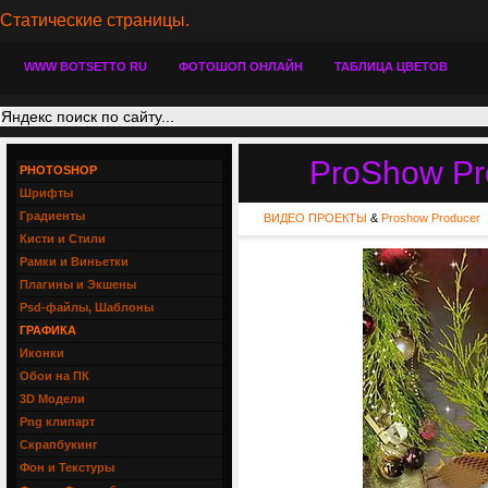
Статические страницы.
WWW BOTSETTO RU
ФОТОШОП ОНЛАЙН
ТАБЛИЦА ЦВЕТОВ
ProShow Pr
PHOTOSHOP
Шрифты
Градиенты
ВИДЕО ПРОЕКТЫ
&
Proshow Producer
Кисти и Стили
Рамки и Виньетки
Плагины и Экшены
Psd-файлы, Шаблоны
ГРАФИКА
Иконки
Обои на ПК
3D Модели
Png клипарт
Скрапбукинг
Фон и Текстуры