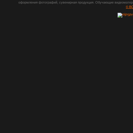
оформления фотографий, сувенирная продукция. Обучающие видеоматериа
шрифты,
© B
градиенты, psd-
файлы, кисти и
стили, виньетки и
рамки, плагины и
экшены,
графика, иконки,
зd модели,
скрапбукинг, фон
и текстуры,
клипарт
векторный,
клипарт
растровый,
изображения,
обои на пк, фото
и фотоработы,
арт и
рисованная
графика,
тематические
подборки,
литература,
книги по дизайну,
журналы о