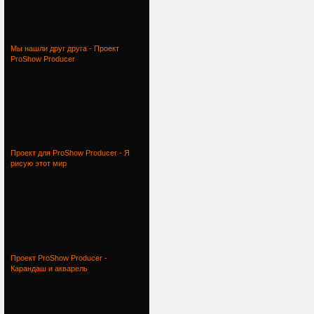
Проект
Мы нашли друг друга - Проект
ProShow Producer
Мы нашли
Проект для ProShow Producer - Я
рисую этот мир
Проект
Проект ProShow Producer -
Карандаш и акварель