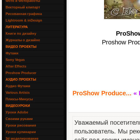
Фото и Фотоработы
Векторный клипарт
Рисованная графика
Lightroom & inDesign
ЛИТЕРАТУРА
ProShow
Книги по дизайну
Журналы о дизайне
Proshow Produ
ВИДЕО ПРОЕКТЫ
Футажи
Sony Vegas
After Effects
Proshow Producer
АУДИО ПРОЕКТЫ
Аудио Футажи
ProShow Produce...
«
Various Artists
Плюсы-Минусы
ВИДЕОУРОКИ
Уроки Adobe
Своими руками
Уважаемый посетитель
Уроки рисования
пользователь. Мы рек
Уроки кулинарии
3d моделирование