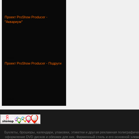
Проект
Проект ProShow Producer -
"Аквариум"
Проект
Проект ProShow Producer - Подруги
Проект
botsetto.ru -
Буклеты, брошюры, календари, упаковки, этикетки и другая рекламная полиграфич
photoshop,
оформление DVD дисков и обложек для них. Фирменный стиль и его основной элеме