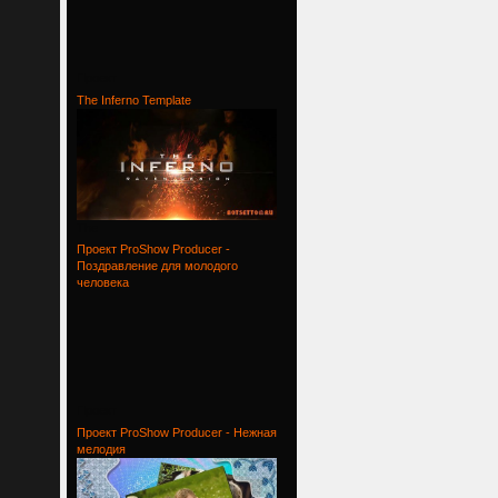
Проект
The Inferno Template
The
Проект ProShow Producer -
Поздравление для молодого
человека
Проект
Проект ProShow Producer - Нежная
мелодия