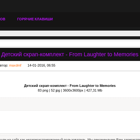
ТОВ
ГОРЯЧИЕ КЛАВИШИ
Детский скрап-комплект - From Laughter to Memories
втор:
maxdmf
14-01-2016, 06:55
Детский скрап-комплект - From Laughter to Memories
83 png | 52 jpg | 3600x3600px | 427,31 Mb
шли на сайт как незарегистрированный пользователь. Мы рекомендуем Вам зарегистри