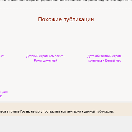
Похожие публикации
кт -
Детский скрап-комплект -
Детский зимний скрап-
Рокот джунглей
комплект - Белый лес
т для
le
еся в группе
Гость
, не могут оставлять комментарии к данной публикации.