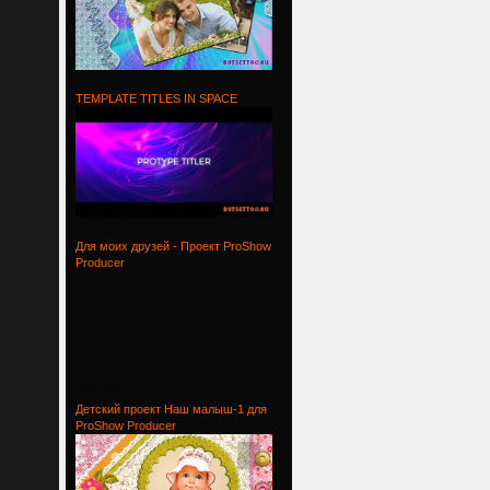
Проект
TEMPLATE TITLES IN SPACE
TEMPLATE
Для моих друзей - Проект ProShow
Producer
Для моих
Детский проект Наш малыш-1 для
ProShow Producer