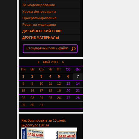
3d моделирование
Уроки фотографии
Программирование
Рецепты медицины
ДИЗАЙНЕРСКИЙ СОФТ
ДРУГИЕ МАТЕРИАЛЫ
«
Май 2017 »
Пн
Вт
Ср
Чт
Пт
Сб
Вс
1
2
3
4
5
6
7
8
9
10
11
12
13
14
15
16
17
18
19
20
21
22
23
24
25
26
27
28
29
30
31
Как боксировать за 10 дней.
Видеокурс (2016)