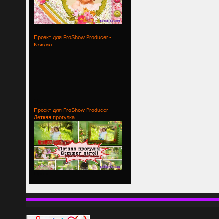
Детский
Проект для ProShow Producer -
Кэжуал
Проект
Проект для ProShow Producer -
Летняя прогулка
Проект