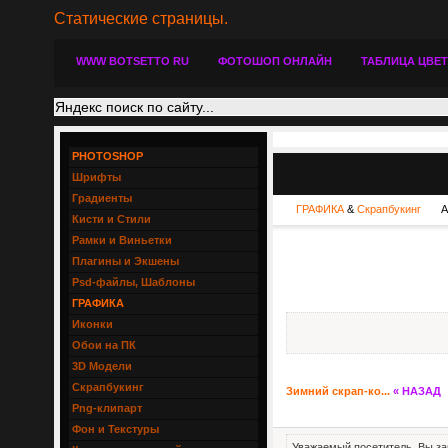
Статические страницы.
WWW BOTSETTO RU
ФОТОШОП ОНЛАЙН
ТАБЛИЦА ЦВЕ
PHOTOSHOP
Шрифты
Градиенты
ГРАФИКА
&
Скрапбукинг
А
Кисти и Стили
Рамки и Виньетки
Плагины и Экшены
Psd-файлы, Шаблоны
ГРАФИКА
Иконки
Обои на ПК
3D Модели
Скрапбукинг
Зимний скрап-ко...
« НАЗАД
Png-клипарт
Фон и Текстуры
Уважаемый посетитель, Вы за