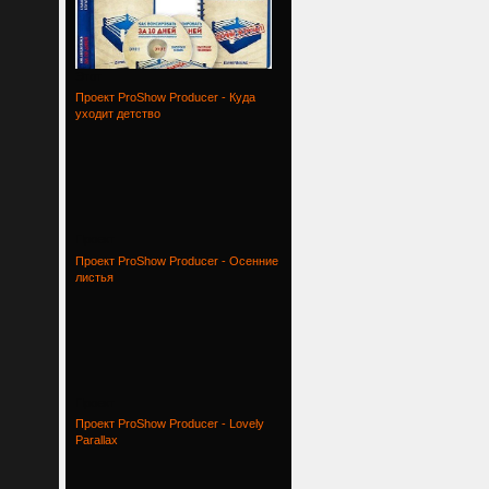
Этот
Проект ProShow Producer - Куда
уходит детство
Проект
Проект ProShow Producer - Осенние
листья
Проект
Проект ProShow Producer - Lovely
Parallax