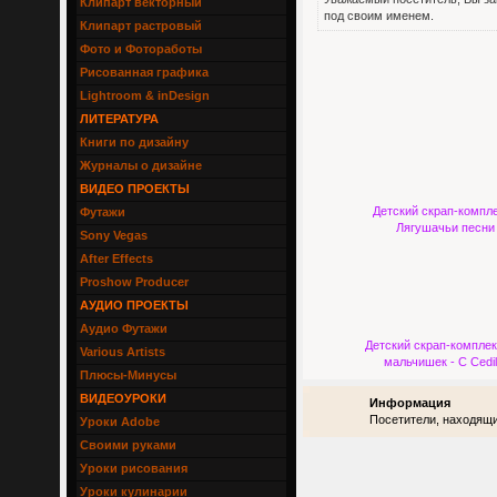
Клипарт векторный
под своим именем.
Клипарт растровый
Фото и Фотоработы
Рисованная графика
Lightroom & inDesign
ЛИТЕРАТУРА
Книги по дизайну
Журналы о дизайне
ВИДЕО ПРОЕКТЫ
Детский скрап-компле
Футажи
Лягушачьи песни
Sony Vegas
After Effects
Proshow Producer
АУДИО ПРОЕКТЫ
Аудио Футажи
Детский скрап-комплек
Various Artists
мальчишек - C Cedil
Плюсы-Минусы
ВИДЕОУРОКИ
Информация
Посетители, находящи
Уроки Adobe
Своими руками
Уроки рисования
Уроки кулинарии