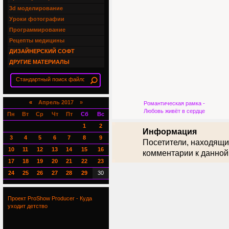
3d моделирование
Уроки фотографии
Программирование
Рецепты медицины
ДИЗАЙНЕРСКИЙ СОФТ
ДРУГИЕ МАТЕРИАЛЫ
«
Апрель 2017 »
Романтическая рамка -
Любовь живёт в сердце
Пн
Вт
Ср
Чт
Пт
Сб
Вс
1
2
Информация
3
4
5
6
7
8
9
Посетители, находящи
10
11
12
13
14
15
16
комментарии к данной
17
18
19
20
21
22
23
24
25
26
27
28
29
30
Проект ProShow Producer - Куда
уходит детство