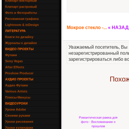
Клипарт векторный
Клипарт растровый
Фото и Фотоработы
Рисованная графика
Lightroom & inDesign
Мокрое стекло -...
« НАЗАД
ЛИТЕРАТУРА
Книги по дизайну
Журналы о дизайне
Уважаемый посетитель, Вы 
ВИДЕО ПРОЕКТЫ
незарегистрированный пол
Футажи
зарегистрироваться либо во
Sony Vegas
After Effects
Proshow Producer
Похож
АУДИО ПРОЕКТЫ
Аудио Футажи
Various Artists
Плюсы-Минусы
ВИДЕОУРОКИ
Уроки Adobe
Своими руками
Романтическая рамка для
Уроки рисования
фото - Воспоминание о
прошлом
Уроки кулинарии