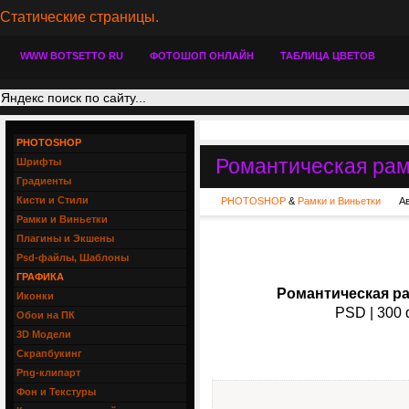
Статические страницы.
WWW BOTSETTO RU
ФОТОШОП ОНЛАЙН
ТАБЛИЦА ЦВЕТОВ
PHOTOSHOP
Романтическая рамк
Шрифты
Градиенты
Кисти и Стили
PHOTOSHOP
&
Рамки и Виньетки
А
Рамки и Виньетки
Плагины и Экшены
Psd-файлы, Шаблоны
ГРАФИКА
Романтическая ра
Иконки
PSD | 300 d
Обои на ПК
3D Модели
Скрапбукинг
Png-клипарт
Фон и Текстуры