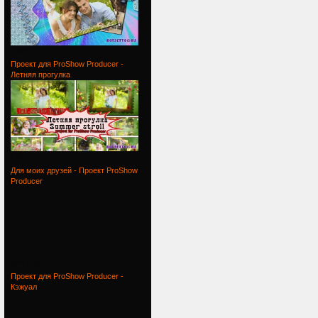
Проект
Проект для ProShow Producer -
Летняя прогулка
Проект
Для моих друзей - Проект ProShow
Producer
Для моих
Проект для ProShow Producer -
Кэжуал