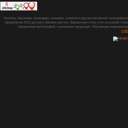
botsetto.ru -
Буклеты, брошюры, календари, упаковки, этикетки и другая рекламная полиграфич
photoshop,
оформление DVD дисков и обложек для них. Фирменный стиль и его основной элеме
оформления фотографий, сувенирная продукция. Обучающие видеоматериа
шрифты,
© B
градиенты, psd-
файлы, кисти и
стили, виньетки и
рамки, плагины и
экшены,
графика, иконки,
зd модели,
скрапбукинг, фон
и текстуры,
клипарт
векторный,
клипарт
растровый,
изображения,
обои на пк, фото
и фотоработы,
арт и
рисованная
графика,