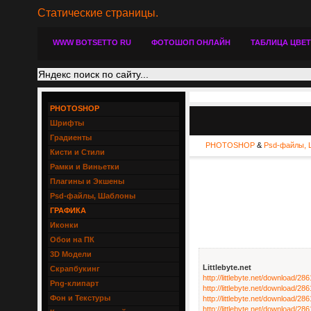
Статические страницы.
WWW BOTSETTO RU
ФОТОШОП ОНЛАЙН
ТАБЛИЦА ЦВЕ
PHOTOSHOP
Шрифты
Градиенты
PHOTOSHOP
&
Psd-файлы, 
Кисти и Стили
Рамки и Виньетки
Плагины и Экшены
Psd-файлы, Шаблоны
ГРАФИКА
Иконки
Обои на ПК
3D Модели
Littlebyte.net
Скрапбукинг
http://littlebyte.net/download/2
Png-клипарт
http://littlebyte.net/download/2
Фон и Текстуры
http://littlebyte.net/download/2
http://littlebyte.net/download/2