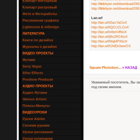
Клипарт векторный
http://littlebyte.net/download/2
Клипарт растровый
http://littlebyte.net/download/2
Фото и Фотоработы
Lan.wf
Рисованная графика
http://lan.wf/i2wcYaOoX
Lightroom & inDesign
http://lan.wf/tQOJZLOoX
http://lan.wf/eIbmVfNoX
ЛИТЕРАТУРА
http://lan.wf/j8s2RGNoX
Книги по дизайну
http://lan.wf/MqkIPX6oX
http://lan.wf/GNEk0wwOX
Журналы о дизайне
ВИДЕО ПРОЕКТЫ
Футажи
Sony Vegas
Square Photoboo...
« НАЗАД
After Effects
Proshow Producer
Уважаемый посетитель, Вы за
АУДИО ПРОЕКТЫ
под своим именем.
Аудио Футажи
Various Artists
Плюсы-Минусы
ВИДЕОУРОКИ
Уроки Adobe
Своими руками
Уроки рисования
Уроки кулинарии