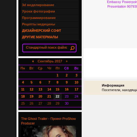
Embassy Powerpoin
3d моделирование
Presentation 90793
Уроки фотографии
Программирование
Рецепты медицины
ДИЗАЙНЕРСКИЙ СОФТ
ДРУГИЕ МАТЕРИАЛЫ
«
Сентябрь 2017 »
Пн
Вт
Ср
Чт
Пт
Сб
Вс
1
2
3
4
5
6
7
8
9
10
Информация
11
12
13
14
15
16
17
Посетители, находящи
18
19
20
21
22
23
24
25
26
27
28
29
30
The Ghost Trailer - Проект ProShow
Producer