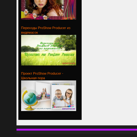
Проект
Переходы ProShow Producer из
видемасок
Переходы
Проект ProShow Producer -
Школьная пора
Проект