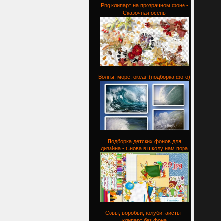
Png клипарт на прозрачном фоне -
Сказочная осень
Волны, море, океан (подборка фото)
Подборка детских фонов для
дизайна - Снова в школу нам пора
Совы, воробьи, голуби, аисты -
клипарт без фона