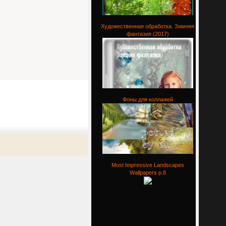
Художественная обработка. Зимняя
фантазия (2017)
Фоны для коллажей
Most Impressive Landscapes
Wallpapers p.8