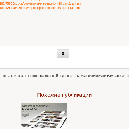
86182.75855ccdca/powerpoint-presentation-10.part2.rar.html
86181.12fdca9a38/powerpoint-presentation-10.part1.rar.html
0
шли на сайт как незарегистрированный пользователь. Мы рекомендуем Вам зарегистри
Похожие публикации