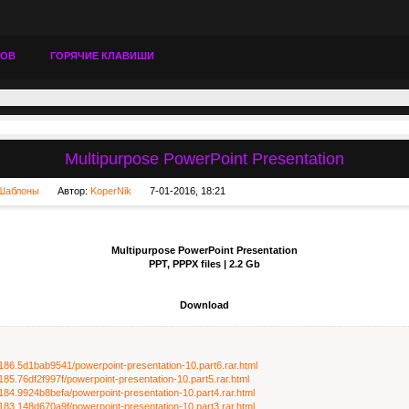
ТОВ
ГОРЯЧИЕ КЛАВИШИ
Multipurpose PowerPoint Presentation
Шаблоны
Автор:
KoperNik
7-01-2016, 18:21
Multipurpose PowerPoint Presentation
PPT, PPPX files | 2.2 Gb
Download
86186.5d1bab9541/powerpoint-presentation-10.part6.rar.html
86185.76df2f997f/powerpoint-presentation-10.part5.rar.html
86184.9924b8befa/powerpoint-presentation-10.part4.rar.html
86183.148d670a9f/powerpoint-presentation-10.part3.rar.html