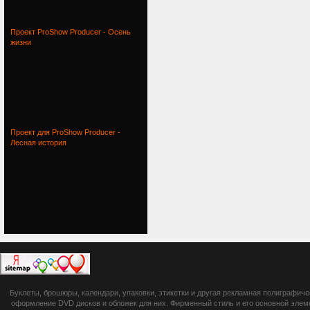
Проект ProShow Producer - Осень
жизни
Проект для ProShow Producer -
Лесная история
botsetto.ru -
Буклеты, брошюры, календари, упаковки, этикетки и другая рекламная полиграфич
photoshop,
оформление DVD дисков и обложек для них. Фирменный стиль и его основной элеме