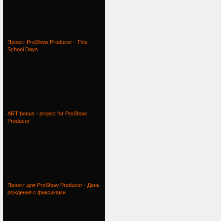
Проект ProShow Producer - This
School Days
ART bonus - project for ProShow
Producer
Проект для ProShow Producer - День
рождения с фиксиками