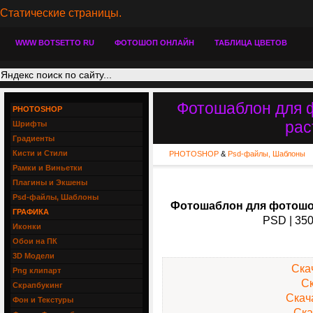
Статические страницы.
WWW BOTSETTO RU
ФОТОШОП ОНЛАЙН
ТАБЛИЦА ЦВЕТОВ
Фотошаблон для 
PHOTOSHOP
рас
Шрифты
Градиенты
Кисти и Стили
PHOTOSHOP
&
Psd-файлы, Шаблоны
Рамки и Виньетки
Плагины и Экшены
Psd-файлы, Шаблоны
Фотошаблон для фотошоп
ГРАФИКА
PSD | 350
Иконки
Обои на ПК
3D Модели
Скач
Png клипарт
Ск
Скрапбукинг
Скача
Фон и Текстуры
Ска