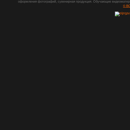
оформления фотографий, сувенирная продукция. Обучающие видеоматериа
шрифты,
© B
градиенты, psd-
файлы, кисти и
стили, виньетки и
рамки, плагины и
экшены,
графика, иконки,
зd модели,
скрапбукинг, фон
и текстуры,
клипарт
векторный,
клипарт
растровый,
изображения,
обои на пк, фото
и фотоработы,
арт и
рисованная
графика,
тематические
подборки,
литература,
книги по дизайну,
журналы о