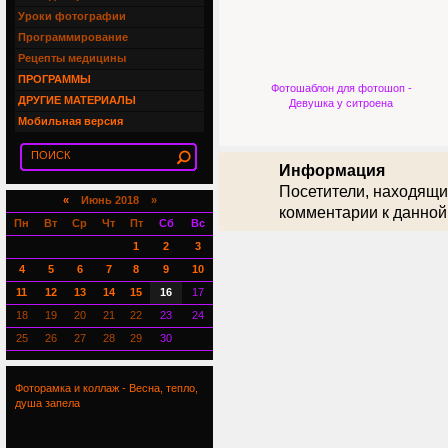
Уроки фотографии
Программирование
Рецепты медицины
ПРОГРАММЫ
Фотошаблон для фотошоп -
ДРУГИЕ МАТЕРИАЛЫ
Девушка у ситроена
Мобильная версия
Информация
Посетители, находящи
«
Июнь 2018 »
комментарии к данной
Пн
Вт
Ср
Чт
Пт
Сб
Вс
1
2
3
4
5
6
7
8
9
10
11
12
13
14
15
16
17
18
19
20
21
22
23
24
25
26
27
28
29
30
Фоторамка и коллаж - Весна, тепло,
душа запела