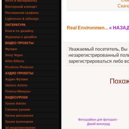
Фото и Фотоработы
Скача
Векторный клипарт
Рисованная графика
Lightroom & inDesign
ЛИТЕРАТУРА
Real Environmen...
« НАЗА
Книги по дизайну
Журналы о дизайне
ВИДЕО ПРОЕКТЫ
Уважаемый посетитель, Вы 
Футажи
незарегистрированный пол
Sony Vegas
зарегистрироваться либо во
After Effects
Proshow Producer
АУДИО ПРОЕКТЫ
Похож
Аудио Футажи
Various Artists
Плюсы-Минусы
ВИДЕОУРОКИ
Уроки Adobe
Своими руками
Уроки рисования
Фотошаблон для фотошоп -
Уроки кулинарии
Дикий виноград
3d моделирование