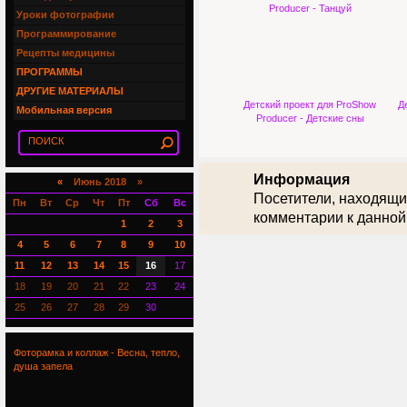
Producer - Танцуй
Уроки фотографии
Программирование
Рецепты медицины
ПРОГРАММЫ
ДРУГИЕ МАТЕРИАЛЫ
Детский проект для ProShow
Д
Мобильная версия
Producer - Детские сны
Информация
«
Июнь 2018 »
Посетители, находящи
Пн
Вт
Ср
Чт
Пт
Сб
Вс
комментарии к данной
1
2
3
4
5
6
7
8
9
10
11
12
13
14
15
16
17
18
19
20
21
22
23
24
25
26
27
28
29
30
Фоторамка и коллаж - Весна, тепло,
душа запела