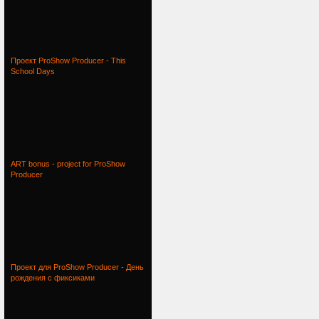
Проект ProShow Producer - This
School Days
ART bonus - project for ProShow
Producer
Проект для ProShow Producer - День
рождения с фиксиками