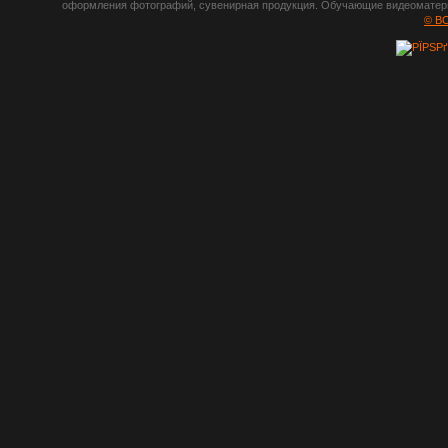
оформления фотографий, сувенирная продукция. Обучающие видеоматериа
шрифты,
© B
градиенты, psd-
файлы, кисти и
стили, виньетки и
рамки, плагины и
экшены,
графика, иконки,
зd модели,
скрапбукинг, фон
и текстуры,
клипарт
векторный,
клипарт
растровый,
изображения,
обои на пк, фото
и фотоработы,
арт и
рисованная
графика,
тематические
подборки,
литература,
книги по дизайну,
журналы о