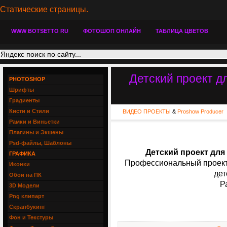
Статические страницы.
WWW BOTSETTO RU
ФОТОШОП ОНЛАЙН
ТАБЛИЦА ЦВЕТОВ
Детский проект д
PHOTOSHOP
Шрифты
Градиенты
Кисти и Стили
ВИДЕО ПРОЕКТЫ
&
Proshow Producer
Рамки и Виньетки
Плагины и Экшены
Psd-файлы, Шаблоны
Детский проект для
ГРАФИКА
Профессиональный проект
Иконки
дет
Обои на ПК
Р
3D Модели
Png клипарт
Скрапбукинг
Фон и Текстуры