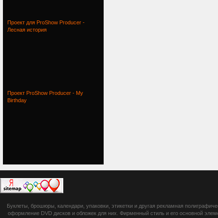
Проект для ProShow Producer -
Лесная история
Проект ProShow Producer - My
Birthday
botsetto.ru -
Буклеты, брошюры, календари, упаковки, этикетки и другая рекламная полиграфич
photoshop,
оформление DVD дисков и обложек для них. Фирменный стиль и его основной элеме