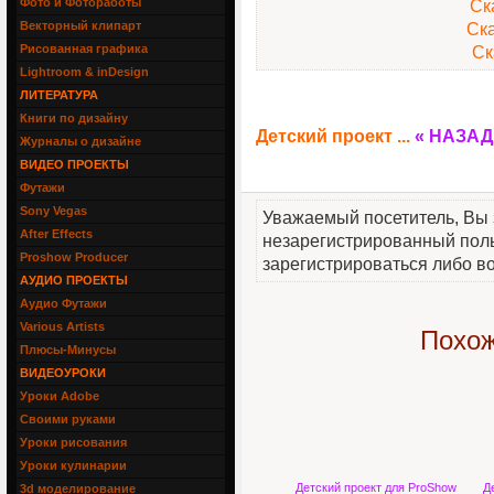
Фото и Фотоработы
Ск
Векторный клипарт
Ск
Рисованная графика
Ск
Lightroom & inDesign
ЛИТЕРАТУРА
Книги по дизайну
Детский проект ...
« НАЗАД
Журналы о дизайне
ВИДЕО ПРОЕКТЫ
Футажи
Sony Vegas
Уважаемый посетитель, Вы 
After Effects
незарегистрированный пол
Proshow Producer
зарегистрироваться либо во
АУДИО ПРОЕКТЫ
Аудио Футажи
Various Artists
Похож
Плюсы-Минусы
ВИДЕОУРОКИ
Уроки Adobe
Своими руками
Уроки рисования
Уроки кулинарии
Детский проект для ProShow
Д
3d моделирование