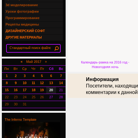
3d моделирование
Уроки фотографии
Программирование
Рецепты медицины
ДИЗАЙНЕРСКИЙ СОФТ
ДРУГИЕ МАТЕРИАЛЫ
«
Май 2017 »
Календарь-рамка на 2016 год -
Новогодняя ночь
Пн
Вт
Ср
Чт
Пт
Сб
Вс
1
2
3
4
5
6
7
Информация
8
9
10
11
12
13
14
Посетители, находящи
15
16
17
18
19
20
21
комментарии к данной
22
23
24
25
26
27
28
29
30
31
The Inferno Template