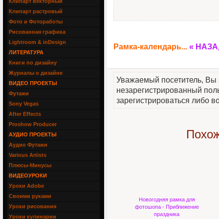
Клипарт векторный
Клипарт растровый
Фото и Фотоработы
Рисованная графика
Lightroom & inDesign
Рамка-календарь...
« НАЗА
ЛИТЕРАТУРА
Книги по дизайну
Журналы о дизайне
Уважаемый посетитель, Вы 
ВИДЕО ПРОЕКТЫ
незарегистрированный пол
Футажи
зарегистрироваться либо во
Sony Vegas
After Effects
Proshow Producer
Похож
АУДИО ПРОЕКТЫ
Аудио Футажи
Various Artists
Плюсы-Минусы
ВИДЕОУРОКИ
Уроки Adobe
Своими руками
Новогодняя рамка для
Уроки рисования
фотошопа - Приближение
праздника
Уроки кулинарии