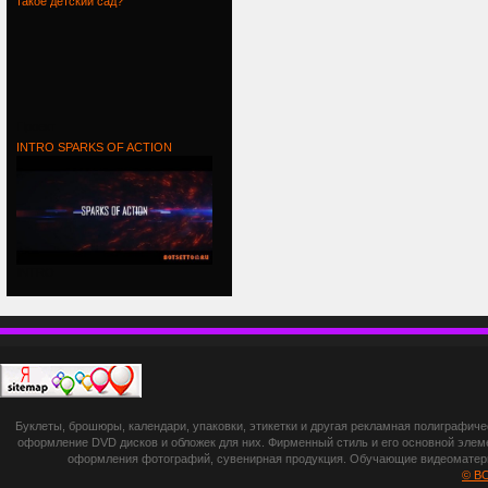
такое детский сад?
Проект
INTRO SPARKS OF ACTION
INTRO
П
botsetto.ru -
Буклеты, брошюры, календари, упаковки, этикетки и другая рекламная полиграфич
photoshop,
оформление DVD дисков и обложек для них. Фирменный стиль и его основной элеме
оформления фотографий, сувенирная продукция. Обучающие видеоматериа
шрифты,
© B
градиенты, psd-