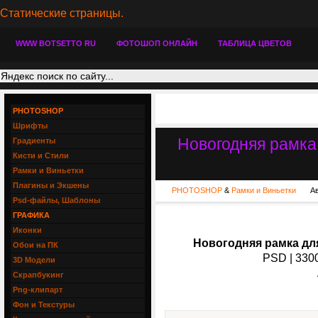
Статические страницы.
WWW BOTSETTO RU
ФОТОШОП ОНЛАЙН
ТАБЛИЦА ЦВЕТОВ
PHOTOSHOP
Шрифты
Новогодняя рамк
Градиенты
Кисти и Стили
Рамки и Виньетки
Плагины и Экшены
PHOTOSHOP
&
Рамки и Виньетки
А
Psd-файлы, Шаблоны
ГРАФИКА
Иконки
Новогодняя рамка дл
Обои на ПК
PSD | 3300
3D Модели
Скрапбукинг
Png-клипарт
Фон и Текстуры