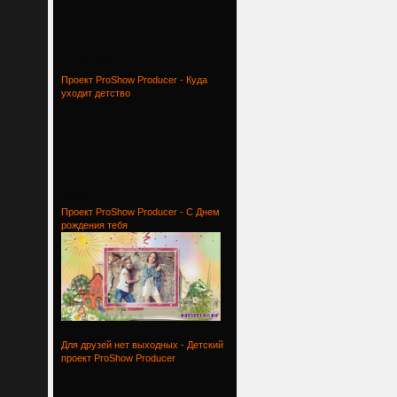
Grassroots
Проект ProShow Producer - Куда
уходит детство
Проект
Проект ProShow Producer - С Днем
рождения тебя
Проект
Для друзей нет выходных - Детский
проект ProShow Producer