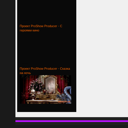
Проект
Проект ProShow Producer - С
героями кино
Проект
Проект ProShow Producer - Сказка
на ночь
Проект