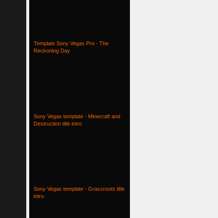
Slideshow
Template Sony Vegas Pro - The
Reckoning Day
The
Sony Vegas template - Minecraft and
Destruction title intro
Minecraft
Sony Vegas template - Grassroots title
intro