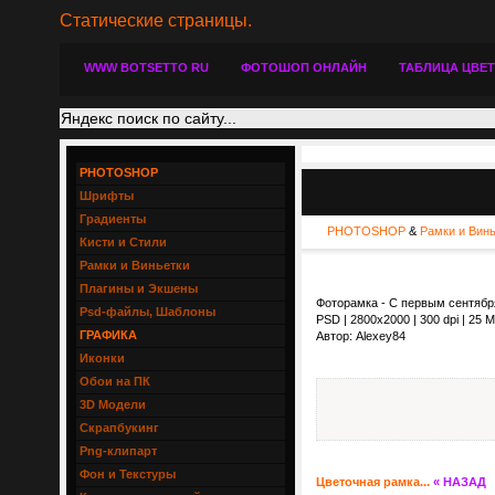
Статические страницы.
WWW BOTSETTO RU
ФОТОШОП ОНЛАЙН
ТАБЛИЦА ЦВЕ
PHOTOSHOP
Шрифты
Градиенты
PHOTOSHOP
&
Рамки и Вин
Кисти и Стили
Рамки и Виньетки
Плагины и Экшены
Фоторамка - С первым сентябр
Psd-файлы, Шаблоны
PSD | 2800x2000 | 300 dpi | 25 
ГРАФИКА
Автор: Alexey84
Иконки
Обои на ПК
3D Модели
Скрапбукинг
Png-клипарт
Фон и Текстуры
Цветочная рамка...
« НАЗАД