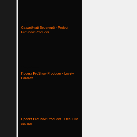
Для
Свадебный Весенний - Project
ProShow Producer
Свадебный
Проект ProShow Producer - Lovely
Parallax
Проект
Проект ProShow Producer - Осенние
листья