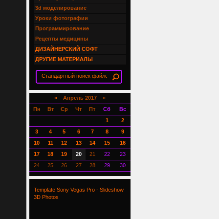
3d моделирование
Уроки фотографии
Программирование
Рецепты медицины
ДИЗАЙНЕРСКИЙ СОФТ
ДРУГИЕ МАТЕРИАЛЫ
«
Апрель 2017 »
Пн
Вт
Ср
Чт
Пт
Сб
Вс
1
2
3
4
5
6
7
8
9
10
11
12
13
14
15
16
17
18
19
20
21
22
23
24
25
26
27
28
29
30
Template Sony Vegas Pro - Slideshow
3D Photos