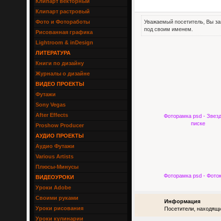
Клипарт векторный
Клипарт растровый
Фото и Фотоработы
Уважаемый посетитель, Вы за
под своим именем.
Рисованная графика
Lightroom & inDesign
ЛИТЕРАТУРА
Книги по дизайну
Журналы о дизайне
ВИДЕО ПРОЕКТЫ
Футажи
Sony Vegas
After Effects
Фоторамка psd - Звезд
писке
Proshow Producer
АУДИО ПРОЕКТЫ
Аудио Футажи
Various Artists
Плюсы-Минусы
Фоторамка psd - Фото
ВИДЕОУРОКИ
Уроки Adobe
Своими руками
Информация
Уроки рисования
Посетители, находящи
Уроки кулинарии