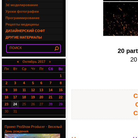
3d моделирование
Уроки фотографии
Программирование
Рецепты медицины
ДИЗАЙНЕРСКИЙ СОФТ
ДРУГИЕ МАТЕРИАЛЫ
20 par
20
«
Октябрь 2017 »
Пн
Вт
Ср
Чт
Пт
Сб
Вс
1
2
3
4
5
6
7
8
9
10
11
12
13
14
15
С
16
17
18
19
20
21
22
23
24
25
26
27
28
29
30
31
С
Проект ProShow Producer - Веселый
День рождения