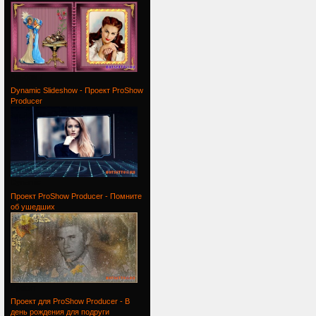
Альбом /
Dynamic Slideshow - Проект ProShow
Producer
Dynamic
Проект ProShow Producer - Помните
об ушедших
Проект
Проект для ProShow Producer - В
день рождения для подруги