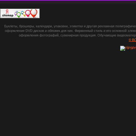
П
botsetto.ru -
Буклеты, брошюры, календари, упаковки, этикетки и другая рекламная полиграфич
photoshop,
оформление DVD дисков и обложек для них. Фирменный стиль и его основной элеме
оформления фотографий, сувенирная продукция. Обучающие видеоматериа
шрифты,
© B
градиенты, psd-
файлы, кисти и
стили, виньетки и
рамки, плагины и
экшены,
графика, иконки,
зd модели,
скрапбукинг, фон
и текстуры,
клипарт
векторный,
клипарт
растровый,
изображения,
обои на пк, фото
и фотоработы,
арт и
рисованная