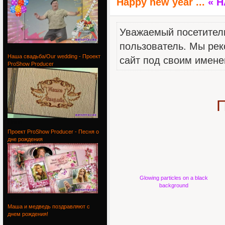
Happy new year ...
« 
Уважаемый посетитель
пользователь. Мы рек
Проект
Наша свадьба/Our wedding - Проект
сайт под своим имене
ProShow Producer
П
Наша
Проект ProShow Producer - Песня о
дне рождения
Glowing particles on a black
background
Проект
Маша и медведь поздравляют с
днем рождения!