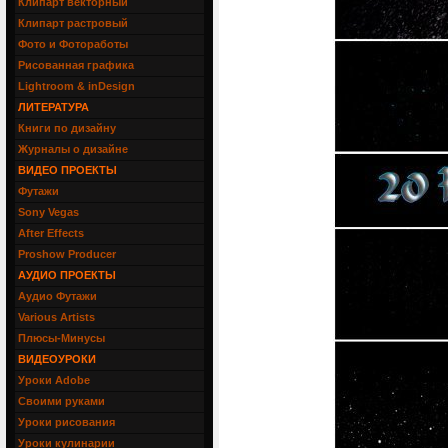
Клипарт векторный
Клипарт растровый
Фото и Фотоработы
Рисованная графика
Lightroom & inDesign
ЛИТЕРАТУРА
Книги по дизайну
Журналы о дизайне
ВИДЕО ПРОЕКТЫ
Футажи
Sony Vegas
After Effects
Proshow Producer
АУДИО ПРОЕКТЫ
Аудио Футажи
Various Artists
Плюсы-Минусы
ВИДЕОУРОКИ
Уроки Adobe
Своими руками
Уроки рисования
Уроки кулинарии