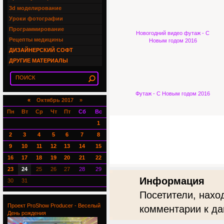
3d моделирование
Уроки фотографии
Программирование
Новогодний видео футаж - С
Рецепты медицины
Новым годом 2016
ДИЗАЙНЕРСКИЙ СОФТ
ДРУГИЕ МАТЕРИАЛЫ
Футаж - С Новым годом 2016
«
Октябрь 2017 »
Пн
Вт
Ср
Чт
Пт
Сб
Вс
1
2
3
4
5
6
7
8
9
10
11
12
13
14
15
16
17
18
19
20
21
22
23
24
25
26
27
28
29
Информация
30
31
Посетители, нахо
Проект ProShow Producer - Веселый
комментарии к да
День рождения