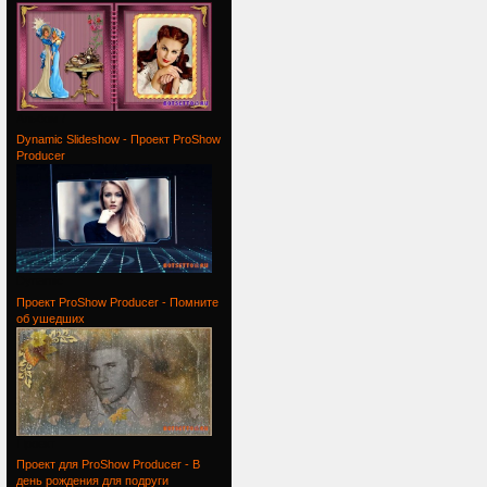
Альбом /
Dynamic Slideshow - Проект ProShow
Producer
Dynamic
Проект ProShow Producer - Помните
об ушедших
Проект
Проект для ProShow Producer - В
день рождения для подруги