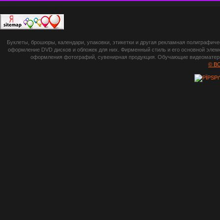
П
botsetto.ru -
Буклеты, брошюры, календари, упаковки, этикетки и другая рекламная полиграфич
photoshop,
оформление DVD дисков и обложек для них. Фирменный стиль и его основной элеме
оформления фотографий, сувенирная продукция. Обучающие видеоматериа
шрифты,
© B
градиенты, psd-
файлы, кисти и
стили, виньетки и
рамки, плагины и
экшены,
графика, иконки,
зd модели,
скрапбукинг, фон
и текстуры,
клипарт
векторный,
клипарт
растровый,
изображения,
обои на пк, фото
и фотоработы,
арт и
рисованная