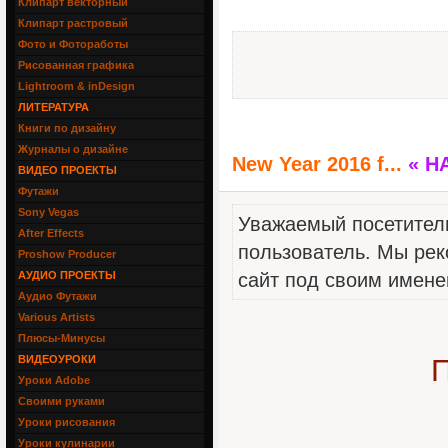
Клипарт векторный
Клипарт растровый
Фото и Фотоработы
Рисованная графика
Lightroom & inDesign
ЛИТЕРАТУРА
Книги по дизайну
Журналы о дизайне
New Year 2016 f...
« Н
ВИДЕО ПРОЕКТЫ
Футажи
Sony Vegas
Уважаемый посетитель
After Effects
пользователь. Мы рек
Proshow Producer
АУДИО ПРОЕКТЫ
сайт под своим имене
Аудио Футажи
Various Artists
Плюсы-Минусы
ВИДЕОУРОКИ
П
Уроки Adobe
Своими руками
Уроки рисования
Уроки кулинарии