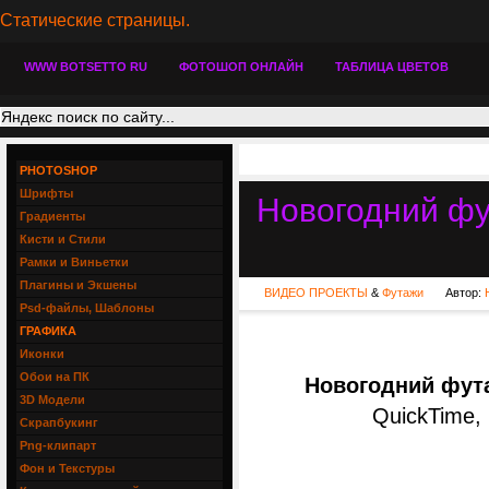
Статические страницы.
WWW BOTSETTO RU
ФОТОШОП ОНЛАЙН
ТАБЛИЦА ЦВЕТОВ
PHOTOSHOP
Шрифты
Новогодний фу
Градиенты
Кисти и Стили
Рамки и Виньетки
Плагины и Экшены
ВИДЕО ПРОЕКТЫ
&
Футажи
Автор:
Psd-файлы, Шаблоны
ГРАФИКА
Иконки
Обои на ПК
Новогодний фута
3D Модели
QuickTime, 
Скрапбукинг
Png-клипарт
Фон и Текстуры