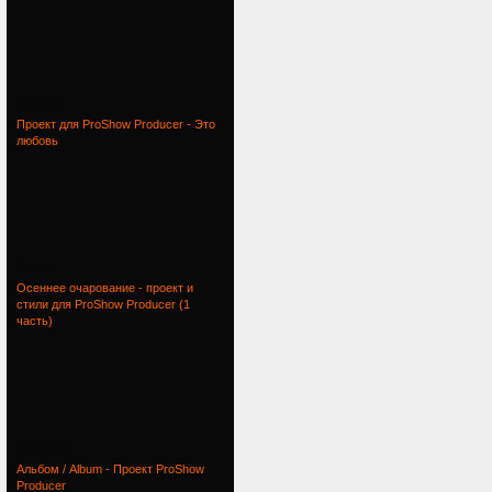
Маша и
Проект для ProShow Producer - Это
любовь
Проект
Осеннее очарование - проект и
стили для ProShow Producer (1
часть)
Осеннее
Альбом / Album - Проект ProShow
Producer