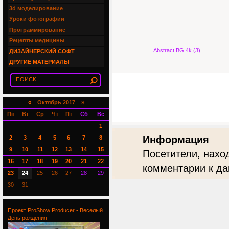
3d моделирование
Уроки фотографии
Программирование
Рецепты медицины
Abstract BG 4k (3)
ДИЗАЙНЕРСКИЙ СОФТ
ДРУГИЕ МАТЕРИАЛЫ
«
Октябрь 2017 »
Пн
Вт
Ср
Чт
Пт
Сб
Вс
1
Информация
2
3
4
5
6
7
8
9
10
11
12
13
14
15
Посетители, нахо
16
17
18
19
20
21
22
комментарии к да
23
24
25
26
27
28
29
30
31
Проект ProShow Producer - Веселый
День рождения