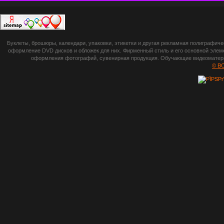
П
botsetto.ru -
Буклеты, брошюры, календари, упаковки, этикетки и другая рекламная полиграфич
photoshop,
оформление DVD дисков и обложек для них. Фирменный стиль и его основной элеме
оформления фотографий, сувенирная продукция. Обучающие видеоматериа
шрифты,
© B
градиенты, psd-
файлы, кисти и
стили, виньетки и
рамки, плагины и
экшены,
графика, иконки,
зd модели,
скрапбукинг, фон
и текстуры,
клипарт
векторный,
клипарт
растровый,
изображения,
обои на пк, фото
и фотоработы,
арт и
рисованная