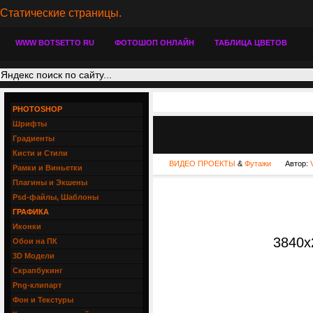
Статические страницы.
WWW BOTSETTO RU
ФОТОШОП ОНЛАЙН
ТАБЛИЦА ЦВЕТОВ
PHOTOSHOP
Шрифты
Градиенты
Кисти и Стили
ВИДЕО ПРОЕКТЫ
&
Футажи
Автор:
Рамки и Виньетки
Плагины и Экшены
Psd-файлы, Шаблоны
ГРАФИКА
Иконки
3840x2
Обои на ПК
3D Модели
Скрапбукинг
Png-клипарт
Фон и Текстуры