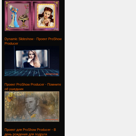
Альбом /
Dynamic Slideshow - Проект ProShow
Producer
Dynamic
Проект ProShow Producer - Помните
об ушедших
Проект
Проект для ProShow Producer - В
день рождения для подруги