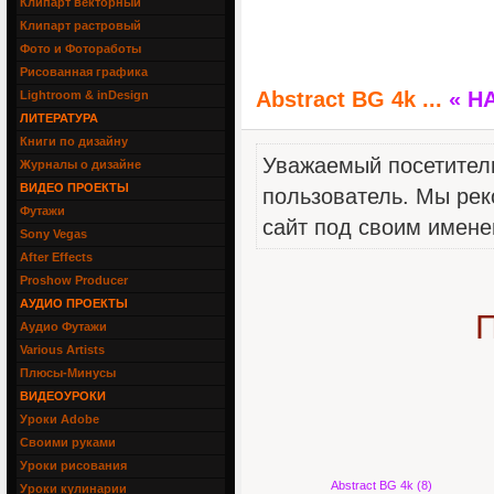
Клипарт векторный
Клипарт растровый
Фото и Фотоработы
Рисованная графика
Abstract BG 4k ...
« Н
Lightroom & inDesign
ЛИТЕРАТУРА
Книги по дизайну
Уважаемый посетитель
Журналы о дизайне
ВИДЕО ПРОЕКТЫ
пользователь. Мы рек
Футажи
сайт под своим имене
Sony Vegas
After Effects
Proshow Producer
АУДИО ПРОЕКТЫ
П
Аудио Футажи
Various Artists
Плюсы-Минусы
ВИДЕОУРОКИ
Уроки Adobe
Своими руками
Уроки рисования
Abstract BG 4k (8)
Уроки кулинарии