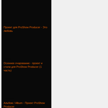
Маша и
Проект для ProShow Producer - Это
любовь
Проект
Осеннее очарование - проект и
стили для ProShow Producer (1
часть)
Осеннее
Альбом / Album - Проект ProShow
Producer