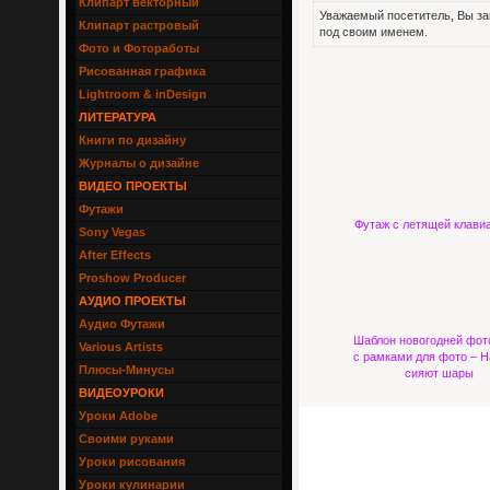
Клипарт векторный
Уважаемый посетитель, Вы за
Клипарт растровый
под своим именем.
Фото и Фотоработы
Рисованная графика
Lightroom & inDesign
ЛИТЕРАТУРА
Книги по дизайну
Журналы о дизайне
ВИДЕО ПРОЕКТЫ
Футажи
Футаж с летящей клави
Sony Vegas
After Effects
Proshow Producer
АУДИО ПРОЕКТЫ
Аудио Футажи
Шаблон новогодней фот
Various Artists
с рамками для фото – Н
Плюсы-Минусы
сияют шары
ВИДЕОУРОКИ
Уроки Adobe
Своими руками
Уроки рисования
Уроки кулинарии