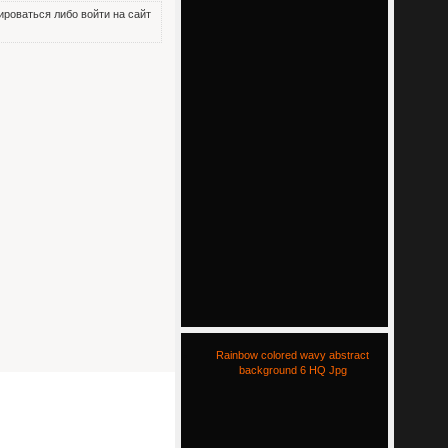
роваться либо войти на сайт
Rainbow colored wavy abstract
background 6 HQ Jpg