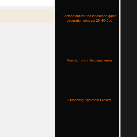
Cartoon nature and landscape game
decoration concept 29 HQ Jpg
Клипарт png - Тетради, книги
5 Blooming Lightroom Presets