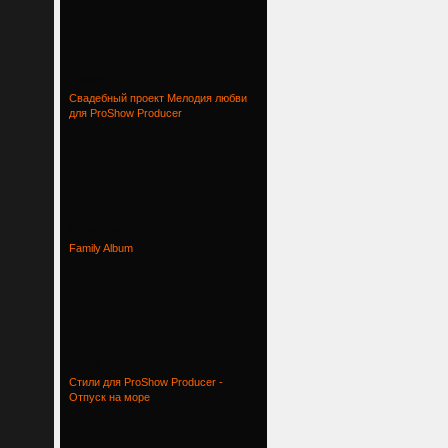
Проект
Свадебный проект Мелодия любви
для ProShow Producer
Свадебный
Family Album
Family
Стили для ProShow Producer -
Отпуск на море