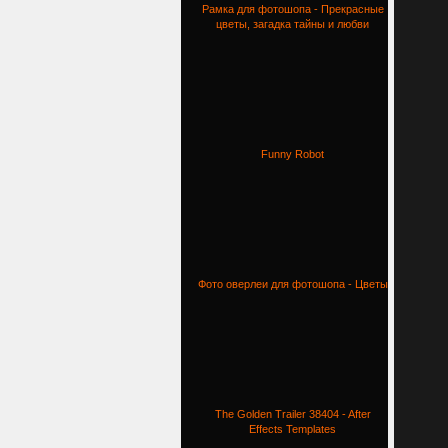
Рамка для фотошопа - Прекрасные
цветы, загадка тайны и любви
Funny Robot
Фото оверлеи для фотошопа - Цветы
The Golden Trailer 38404 - After
Effects Templates