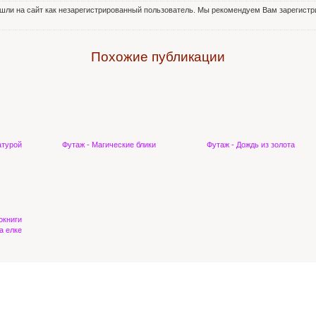
шли на сайт как незарегистрированный пользователь. Мы рекомендуем Вам зарегистри
Похожие публикации
атурой
Футаж - Магические блики
Футаж - Дождь из золота
окниги
а елке