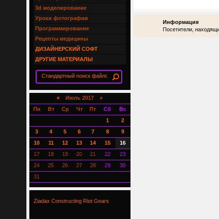
3d моделирование
Уроки фотографии
Информация
Программирование
Посетители, находящи
Рецепты медицины
ДИЗАЙНЕРСКИЙ СОФТ
ДРУГИЕ МАТЕРИАЛЫ
«
Июль 2017 »
Пн
Вт
Ср
Чт
Пт
Сб
Вс
1
2
3
4
5
6
7
8
9
10
11
12
13
14
15
16
17
18
19
20
21
22
23
24
25
26
27
28
29
30
31
Ziadax Constructing Riot Gears