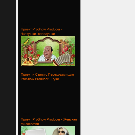
Ziadax
Проект ProShow Producer -
Частушки- веселушки
Проект
Проект и Стили с Переходами для
ProShow Producer - Руки
Проект и
Проект ProShow Producer - Женская
философия