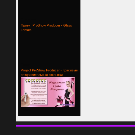
Стили для
Проект ProShow Producer - Glass
Lenses
Проект
Project ProShow Producer - Красивые
поздравительные открытки
Project