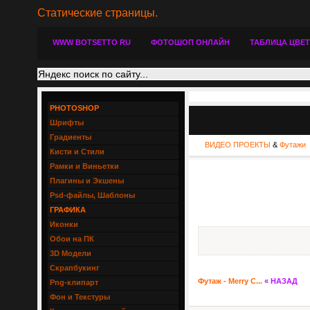
Статические страницы.
WWW BOTSETTO RU
ФОТОШОП ОНЛАЙН
ТАБЛИЦА ЦВЕ
PHOTOSHOP
Шрифты
Градиенты
ВИДЕО ПРОЕКТЫ
&
Футажи
Кисти и Стили
Рамки и Виньетки
Плагины и Экшены
Psd-файлы, Шаблоны
ГРАФИКА
Иконки
Обои на ПК
3D Модели
Скрапбукинг
Футаж - Merry C...
« НАЗАД
Png-клипарт
Фон и Текстуры