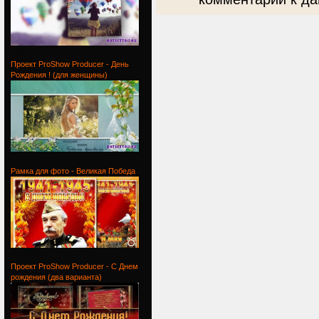
Проект
Проект ProShow Producer - День
Рождения ! (для женщины)
Проект
Рамка для фото - Великая Победа
Рамка для
Проект ProShow Producer - С Днем
рождения (два варианта)