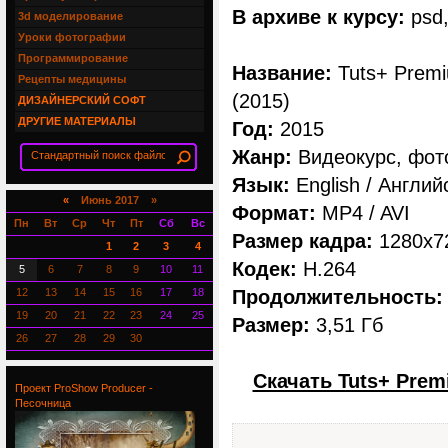
В архиве к курсу:
psd, 
3d моделирование
Уроки фотографии
Программирование
Название:
Tuts+ Premiu
Рецепты медицины
(2015)
ДИЗАЙНЕРСКИЙ СОФТ
ДРУГИЕ МАТЕРИАЛЫ
Год:
2015
Жанр:
Видеокурс, фот
Язык:
English / Англий
«
Июнь 2017 »
Формат:
MP4 / AVI
Пн
Вт
Ср
Чт
Пт
Сб
Вс
Размер кадра:
1280х7
1
2
3
4
Кодек:
H.264
5
6
7
8
9
10
11
12
13
14
15
16
17
18
Продолжительность:
19
20
21
22
23
24
25
Размер:
3,51 Гб
26
27
28
29
30
Скачать Tuts+ Premi
Проект ProShow Producer -
Песочница