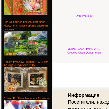
ON1 Photo 10
Детский
Png клипарт на прозрачном фоне -
Море, поля, горы и другие элементы
пейзажа
Линда - After Effects: 2015
Creative Cloud Обновления
Png
Проект ProShow Producer - С ДНЕМ
РОЖДЕНИЯ(МУЖСКОЕ)
Проект
Информация
Проект ProShow Producer - Art Works
Посетители, нахо
комментарии к да