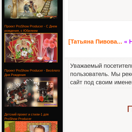
Проект
Проект ProShow Producer - С Днем
рождения, с Юбилеем
[Татьяна Пивова...
« 
Уважаемый посетитель
Проект
Проект ProShow Producer - Весёлого
пользователь. Мы рек
Дня Рождения
сайт под своим имене
П
Проект
Детский проект и стили-1 для
ProShow Producer