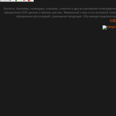
botsetto.ru -
Буклеты, брошюры, календари, упаковки, этикетки и другая рекламная полиграфич
photoshop,
оформление DVD дисков и обложек для них. Фирменный стиль и его основной элеме
оформления фотографий, сувенирная продукция. Обучающие видеоматериа
шрифты,
© B
градиенты, psd-
файлы, кисти и
стили, виньетки и
рамки, плагины и
экшены,
графика, иконки,
зd модели,
скрапбукинг, фон
и текстуры,
клипарт
векторный,
клипарт
растровый,
изображения,
обои на пк, фото
и фотоработы,
арт и
рисованная
графика,
тематические
подборки,