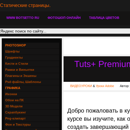
Статические страницы.
WWW BOTSETTO RU
ФОТОШОП ОНЛАЙН
ТАБЛИЦА ЦВЕТОВ
PHOTOSHOP
Шрифты
Градиенты
Tuts+ Premium
Кисти и Стили
Рамки и Виньетки
Плагины и Экшены
Psd-файлы, Шаблоны
ВИДЕОУРОКИ
&
Уроки Adobe
Автор
ГРАФИКА
Иконки
Обои на ПК
3D Модели
Добро пожаловать в к
Скрапбукинг
курсе вы изучите, как
Png-клипарт
Фон и Текстуры
создать завершающий 