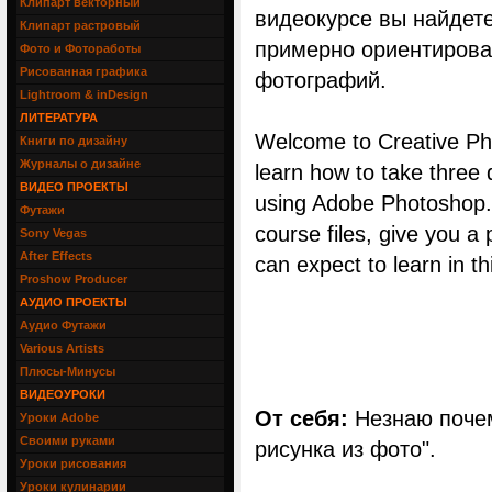
Клипарт векторный
видеокурсе вы найдете
Клипарт растровый
примерно ориентирова
Фото и Фотоработы
Рисованная графика
фотографий.
Lightroom & inDesign
ЛИТЕРАТУРА
Welcome to Creative Pho
Книги по дизайну
Журналы о дизайне
learn how to take three 
ВИДЕО ПРОЕКТЫ
using Adobe Photoshop. I
Футажи
course files, give you a
Sony Vegas
After Effects
can expect to learn in th
Proshow Producer
АУДИО ПРОЕКТЫ
Аудио Футажи
Various Artists
Плюсы-Минусы
ВИДЕОУРОКИ
От себя:
Незнаю почем
Уроки Adobe
Своими руками
рисунка из фото".
Уроки рисования
Уроки кулинарии