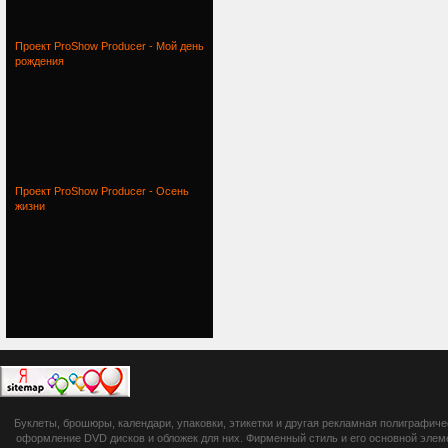
Проект ProShow Producer - Мой день
рождения
Проект ProShow Producer - Осень
жизни
botsetto.ru -
Буклеты, брошюры, календари, упаковки, этикетки и другая рекламная полиграфич
photoshop,
оформление DVD дисков и обложек для них. Фирменный стиль и его основной элеме