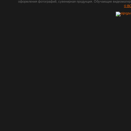
оформления фотографий, сувенирная продукция. Обучающие видеоматериа
шрифты,
© B
градиенты, psd-
файлы, кисти и
стили, виньетки и
рамки, плагины и
экшены,
графика, иконки,
зd модели,
скрапбукинг, фон
и текстуры,
клипарт
векторный,
клипарт
растровый,
изображения,
обои на пк, фото
и фотоработы,
арт и
рисованная
графика,
тематические
подборки,
литература,
книги по дизайну,
журналы о