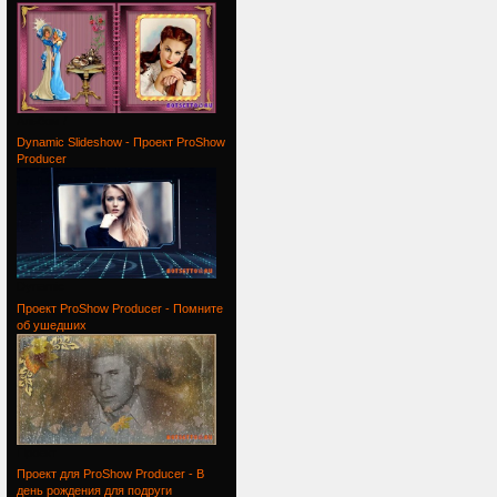
Альбом /
Dynamic Slideshow - Проект ProShow
Producer
Dynamic
Проект ProShow Producer - Помните
об ушедших
Проект
Проект для ProShow Producer - В
день рождения для подруги