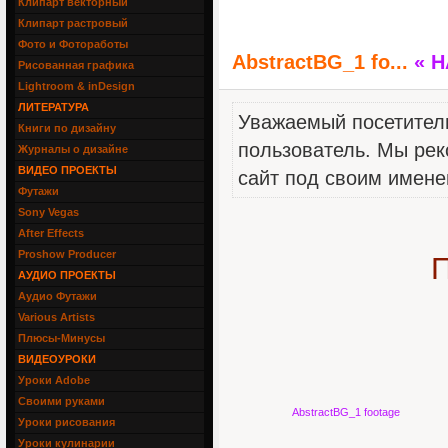
Клипарт векторный
Клипарт растровый
Фото и Фотоработы
AbstractBG_1 fo...
« 
Рисованная графика
Lightroom & inDesign
ЛИТЕРАТУРА
Уважаемый посетитель
Книги по дизайну
пользователь. Мы рек
Журналы о дизайне
ВИДЕО ПРОЕКТЫ
сайт под своим имене
Футажи
Sony Vegas
After Effects
Proshow Producer
П
АУДИО ПРОЕКТЫ
Аудио Футажи
Various Artists
Плюсы-Минусы
ВИДЕОУРОКИ
Уроки Adobe
Своими руками
AbstractBG_1 footage
Уроки рисования
Уроки кулинарии