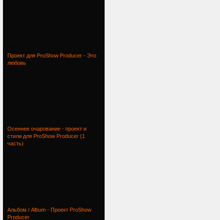
Маша и
Проект для ProShow Producer - Это
любовь
Проект
Осеннее очарование - проект и
стили для ProShow Producer (1
часть)
Осеннее
Альбом / Album - Проект ProShow
Producer