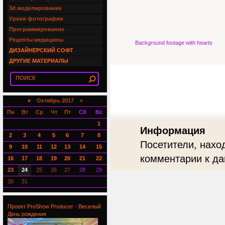
3d моделирование
Уроки фотографии
Программирование
Рецепты медицины
Background footage with hearts
ДИЗАЙНЕРСКИЙ СОФТ
ДРУГИЕ МАТЕРИАЛЫ
«
Октябрь 2017 »
Пн
Вт
Ср
Чт
Пт
Сб
Вс
1
Информация
2
3
4
5
6
7
8
Посетители, нахо
9
10
11
12
13
14
15
комментарии к да
16
17
18
19
20
21
22
23
24
25
26
27
28
29
30
31
Проект ProShow Producer - Веселый
День рождения