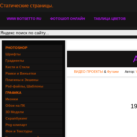
Статические страницы.
WWW BOTSETTO RU
ФОТОШОП ОНЛАЙН
ТАБЛИЦА ЦВЕТОВ
PHOTOSHOP
Шрифты
Градиенты
Кисти и Стили
ВИДЕО ПРОЕКТЫ
&
Футажи
Автор:
Рамки и Виньетки
Плагины и Экшены
Psd-файлы, Шаблоны
ГРАФИКА
Иконки
19
Обои на ПК
3D Модели
Скрапбукинг
Png-клипарт
Фон и Текстуры