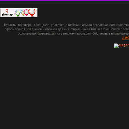
П
botsetto.ru -
Буклеты, брошюры, календари, упаковки, этикетки и другая рекламная полиграфич
photoshop,
оформление DVD дисков и обложек для них. Фирменный стиль и его основной элеме
оформления фотографий, сувенирная продукция. Обучающие видеоматериа
шрифты,
© B
градиенты, psd-
файлы, кисти и
стили, виньетки и
рамки, плагины и
экшены,
графика, иконки,
зd модели,
скрапбукинг, фон
и текстуры,
клипарт
векторный,
клипарт
растровый,
изображения,
обои на пк, фото
и фотоработы,
арт и
рисованная