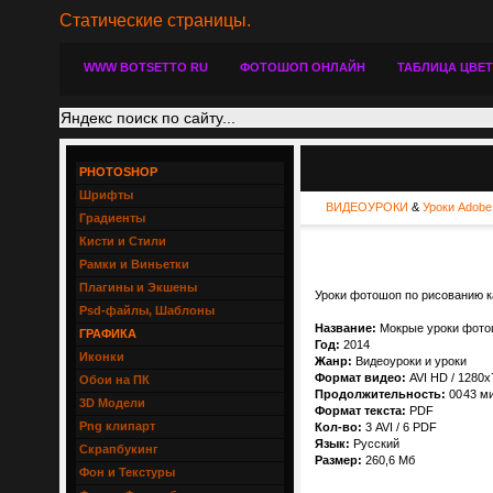
Статические страницы.
WWW BOTSETTO RU
ФОТОШОП ОНЛАЙН
ТАБЛИЦА ЦВЕ
PHOTOSHOP
Шрифты
ВИДЕОУРОКИ
&
Уроки Adobe
Градиенты
Кисти и Стили
Рамки и Виньетки
Плагины и Экшены
Уроки фотошоп по рисованию ка
Psd-файлы, Шаблоны
Название:
Мокрые уроки фотош
ГРАФИКА
Год:
2014
Иконки
Жанр:
Видеоуроки и уроки
Формат видео:
AVI HD / 1280х
Обои на ПК
Продолжительность:
00
43 м
3D Модели
Формат текста:
PDF
Png клипарт
Кол-во:
3 AVI / 6 PDF
Язык:
Русский
Скрапбукинг
Размер:
260,6 Мб
Фон и Текстуры