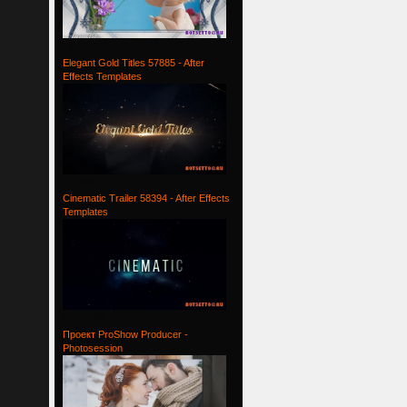
Проект
Elegant Gold Titles 57885 - After
Effects Templates
Elegant
Cinematic Trailer 58394 - After Effects
Templates
Cinematic
Проект ProShow Producer -
Photosession