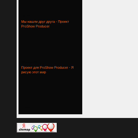
Проект
Мы нашли друг друга - Проект
ProShow Producer
Мы нашли
Проект для ProShow Producer - Я
рисую этот мир
Проект