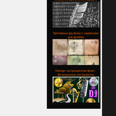
Винтажные jpg фоны с надписями
для дизайна
Клипарт на прозрачном фоне -
Музыкальные инструменты