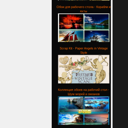
Обои для рабочего стола - Корабли и
яхты
Scrap Kit - Paper Angels in Vintage
Style
Коллекция обоев на рабочий стол -
Шум морей и океанов