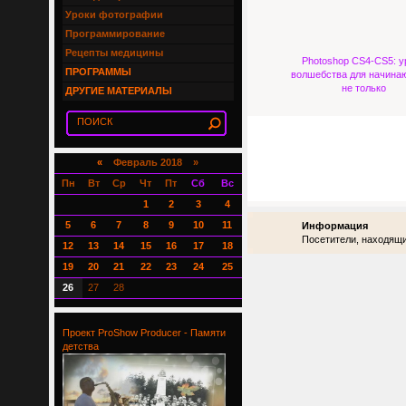
Уроки фотографии
Программирование
Рецепты медицины
Photoshop CS4-CS5: у
ПРОГРАММЫ
волшебства для начина
не только
ДРУГИЕ МАТЕРИАЛЫ
«
Февраль 2018 »
Пн
Вт
Ср
Чт
Пт
Сб
Вс
1
2
3
4
5
6
7
8
9
10
11
Информация
Посетители, находящи
12
13
14
15
16
17
18
19
20
21
22
23
24
25
26
27
28
Проект ProShow Producer - Памяти
детства