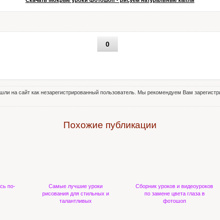
Скачать Мокрые уроки фотошоп - рисуем натуральные капли
0
шли на сайт как незарегистрированный пользователь. Мы рекомендуем Вам зарегистри
Похожие публикации
сь по-
Самые лучшие уроки
Сборник уроков и видеоуроков
рисования для стильных и
по замене цвета глаза в
талантливых
фотошоп