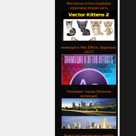
Векторные котята (подборка
отрисовок) вторая часть
Анимация в After Effects. Видеокурс
(2017)
Панорамы: города (большая
коллекция)
Искусство рукописного шрифта