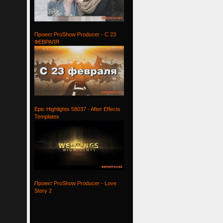
Проект
Проект ProShow Producer - С 23
ФЕВРАЛЯ
Проект
Epic Highlights 58037 - After Effects
Templates
Epic
Проект ProShow Producer - Love
Story 2