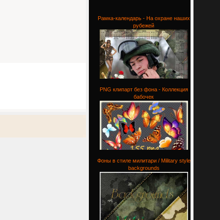
Рамка-календарь - На охране наших
рубежей
PNG клипарт без фона - Коллекция
бабочек
Фоны в стиле милитари / Military style
backgrounds