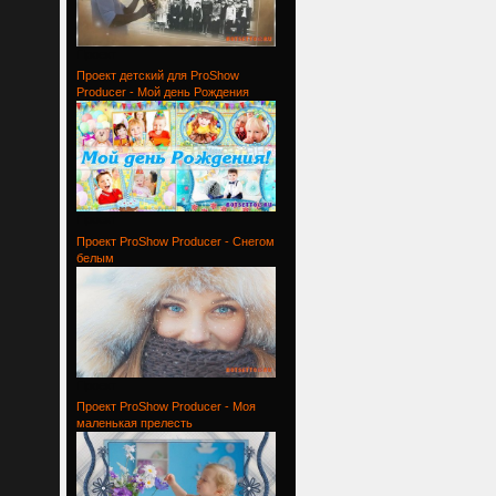
Проект
Проект детский для ProShow
Producer - Мой день Рождения
Проект
Проект ProShow Producer - Снегом
белым
Проект
Проект ProShow Producer - Моя
маленькая прелесть