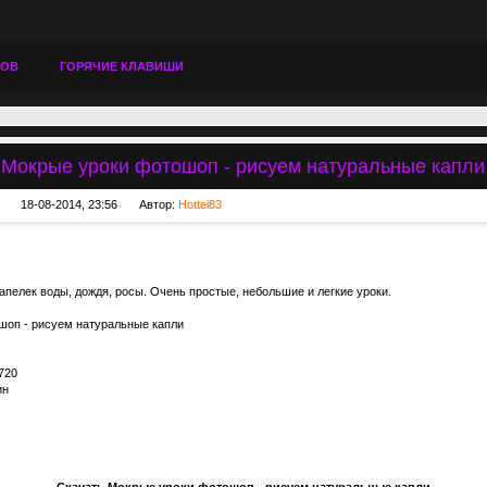
ТОВ
ГОРЯЧИЕ КЛАВИШИ
Мокрые уроки фотошоп - рисуем натуральные капли
18-08-2014, 23:56
Автор:
Hottei83
пелек воды, дождя, росы. Очень простые, небольшие и легкие уроки.
оп - рисуем натуральные капли
720
ин