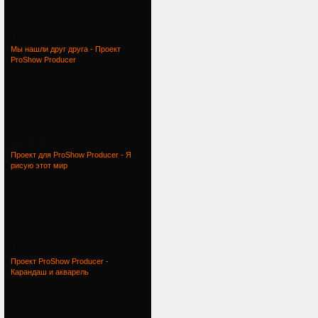
Проект
Мы нашли друг друга - Проект
ProShow Producer
Мы нашли
Проект для ProShow Producer - Я
рисую этот мир
Проект
Проект ProShow Producer -
Карандаш и акварель