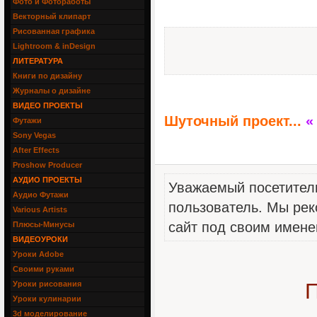
Фото и Фотоработы
Векторный клипарт
Рисованная графика
Lightroom & inDesign
ЛИТЕРАТУРА
Книги по дизайну
Журналы о дизайне
ВИДЕО ПРОЕКТЫ
Шуточный проект...
«
Футажи
Sony Vegas
After Effects
Proshow Producer
АУДИО ПРОЕКТЫ
Уважаемый посетитель
Аудио Футажи
пользователь. Мы рек
Various Artists
сайт под своим имене
Плюсы-Минусы
ВИДЕОУРОКИ
Уроки Adobe
Своими руками
П
Уроки рисования
Уроки кулинарии
3d моделирование