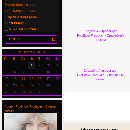
Уроки фотографии
Программирование
Рецепты медицины
ПРОГРАММЫ
ДРУГИЕ МАТЕРИАЛЫ
Свадебный проект для
ProShow Producer - Свадебный
альбом
«
Март 2018 »
Пн
Вт
Ср
Чт
Пт
Сб
Вс
1
2
3
4
Свадебный проект для
5
6
7
8
9
10
11
ProShow Producer - Свадебный
12
13
14
15
16
17
18
стиль
19
20
21
22
23
24
25
26
27
28
29
30
31
Проект ProShow Producer - Снегом
белым