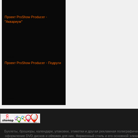
Проект
Проект ProShow Producer -
"Аквариум"
Проект
Проект ProShow Producer - Подруги
Проект
botsetto.ru -
Буклеты, брошюры, календари, упаковки, этикетки и другая рекламная полиграфич
photoshop,
оформление DVD дисков и обложек для них. Фирменный стиль и его основной элеме