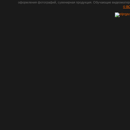
оформления фотографий, сувенирная продукция. Обучающие видеоматериа
шрифты,
© B
градиенты, psd-
файлы, кисти и
стили, виньетки и
рамки, плагины и
экшены,
графика, иконки,
зd модели,
скрапбукинг, фон
и текстуры,
клипарт
векторный,
клипарт
растровый,
изображения,
обои на пк, фото
и фотоработы,
арт и
рисованная
графика,
тематические
подборки,
литература,
книги по дизайну,
журналы о