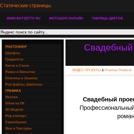
Статические страницы.
WWW BOTSETTO RU
ФОТОШОП ОНЛАЙН
ТАБЛИЦА ЦВЕТОВ
Свадебный 
PHOTOSHOP
Шрифты
Градиенты
Кисти и Стили
ВИДЕО ПРОЕКТЫ
&
Proshow Producer
Рамки и Виньетки
Плагины и Экшены
Psd-файлы, Шаблоны
ГРАФИКА
Иконки
Свадебный проек
Обои на ПК
Профессиональный
3D Модели
роман
Png клипарт
Скрапбукинг
Фон и Текстуры