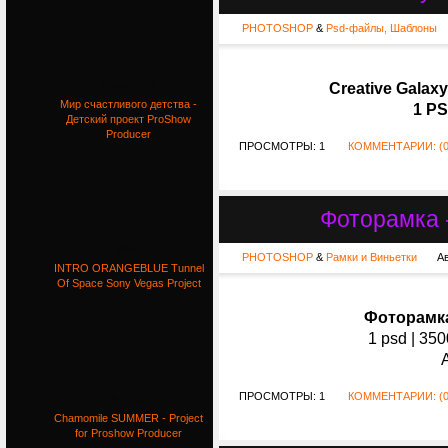
PHOTOSHOP
&
Psd-файлы, Шаблоны
Рамка для
Creative Galax
Мир счастливого детства -
1 PS
Детский проект ProShow
Producer
ПРОСМОТРЫ: 1
КОММЕНТАРИИ: (0
Фоторамка 
Мир
PHOTOSHOP
&
Рамки и Виньетки
А
INTRO ORANGEBLUE Tunnel
Of Space Sony Vegas Project
Фоторамка
1 psd | 350
ПРОСМОТРЫ: 1
КОММЕНТАРИИ: (0
INTRO
Chamomile SUMMER - Project
for Proshow Producer