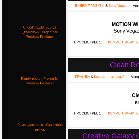
ВИДЕО ПРОЕКТЫ
&
Sony Vegas
Авт
Выпускной
MOTION WI
С ЮБИЛЕЕМ! 50 ЛЕТ
Sony Vegas
(мужской) - Project for
Proshow Producer
ПРОСМОТРЫ: 1
КОММЕНТАРИИ: (0
Clean R
С
ГРАФИКА
&
Клипарт векторный
Авто
Family photo - Project for
Proshow Producer
Cl
ai
ПРОСМОТРЫ: 1
КОММЕНТАРИИ: (0
Family
Рамка для фото - Сказочная
речка.
Creative Galaxy