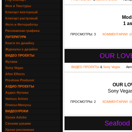
Фон и Текстуры
Клипарт векторный
Mode
Клипарт растровый
1 as
Фото и Фотоработы
Рисованная графика
ПРОСМОТРЫ: 3
КОММЕНТАРИИ: (0
ЛИТЕРАТУРА
Книги по дизайну
Журналы о дизайне
OUR LOVE 
ВИДЕО ПРОЕКТЫ
Футажи
ВИДЕО ПРОЕКТЫ
&
Sony Vegas
Авт
Sony Vegas
After Effects
Proshow Producer
OUR LOV
АУДИО ПРОЕКТЫ
Sony Vegas
Аудио Футажи
Various Artists
ПРОСМОТРЫ: 2
КОММЕНТАРИИ: (0
Плюсы-Минусы
ВИДЕОУРОКИ
Уроки Adobe
Seafood
Своими руками
Уроки рисования