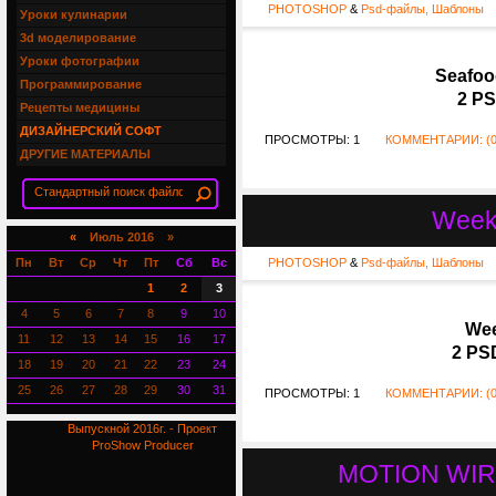
PHOTOSHOP
&
Psd-файлы, Шаблоны
Уроки кулинарии
3d моделирование
Уроки фотографии
Seafoo
Программирование
2 PS
Рецепты медицины
ДИЗАЙНЕРСКИЙ СОФТ
ПРОСМОТРЫ: 1
КОММЕНТАРИИ: (0
ДРУГИЕ МАТЕРИАЛЫ
Weeke
«
Июль 2016 »
Пн
Вт
Ср
Чт
Пт
Сб
Вс
PHOTOSHOP
&
Psd-файлы, Шаблоны
1
2
3
4
5
6
7
8
9
10
Wee
11
12
13
14
15
16
17
2 PSD
18
19
20
21
22
23
24
25
26
27
28
29
30
31
ПРОСМОТРЫ: 1
КОММЕНТАРИИ: (0
Выпускной 2016г. - Проект
ProShow Producer
MOTION WIRE