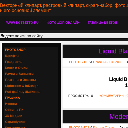
Векторный клипарт, растровый клипарт, скрап-набор, фотош
и его основной элемент
WWW BOTSETTO RU
ФОТОШОП ОНЛАЙН
ТАБЛИЦА ЦВЕТОВ
Liquid Bl
PHOTOSHOP
Шрифты
Градиенты
PHOTOSHOP
&
Плагины и Экшены
Кисти и Стили
Рамки и Виньетки
Liquid B
Плагины и Экшены
1
Lightroom & inDesign
Psd-файлы, Шаблоны
ПРОСМОТРЫ: 0
КОММЕНТАРИИ: (0
ГРАФИКА
Иконки
Обои на ПК
Moder
3D Модели
Скрапбукинг
PHOTOSHOP
&
Кисти и Стили
Автор
Png-клипарт