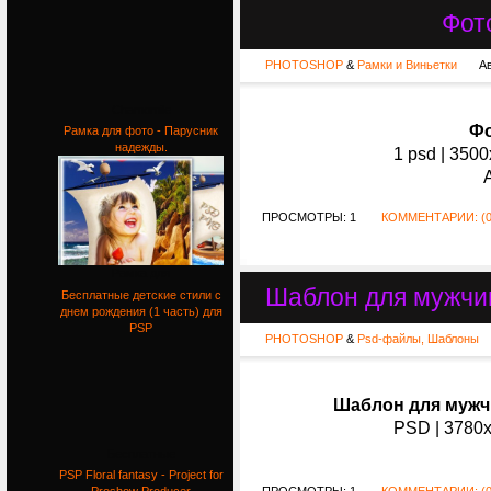
Фот
PHOTOSHOP
&
Рамки и Виньетки
А
Chamomile
Фо
Рамка для фото - Парусник
надежды.
1 psd | 3500
ПРОСМОТРЫ: 1
КОММЕНТАРИИ: (0
Рамка для
Шаблон для мужчи
Бесплатные детские стили с
днем рождения (1 часть) для
PSP
PHOTOSHOP
&
Psd-файлы, Шаблоны
Шаблон для мужч
PSD | 3780x
Бесплатные
PSP Floral fantasy - Project for