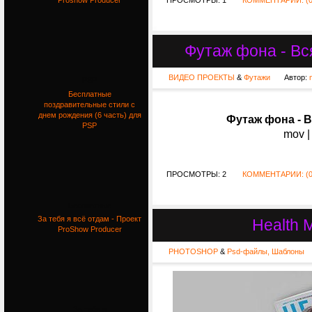
ПРОСМОТРЫ: 1
КОММЕНТАРИИ: (0
Proshow Producer
Футаж фона - Вся
ВИДЕО ПРОЕКТЫ
&
Футажи
Автор:
PSP
Бесплатные
поздравительные стили с
днем рождения (6 часть) для
Футаж фона - В
PSP
mov |
ПРОСМОТРЫ: 2
КОММЕНТАРИИ: (0
Бесплатные
За тебя я всё отдам - Проект
Health 
ProShow Producer
PHOTOSHOP
&
Psd-файлы, Шаблоны
За тебя я